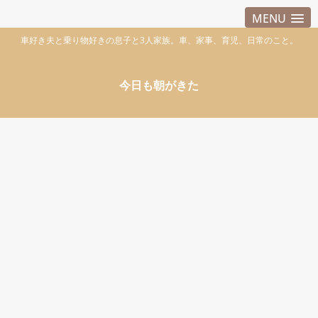
MENU
車好き夫と乗り物好きの息子と3人家族。車、家事、育児、日常のこと。
今日も朝がきた