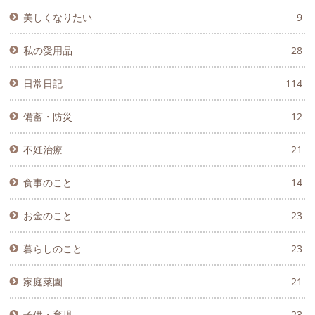
美しくなりたい
9
私の愛用品
28
日常日記
114
備蓄・防災
12
不妊治療
21
食事のこと
14
お金のこと
23
暮らしのこと
23
家庭菜園
21
子供・育児
23