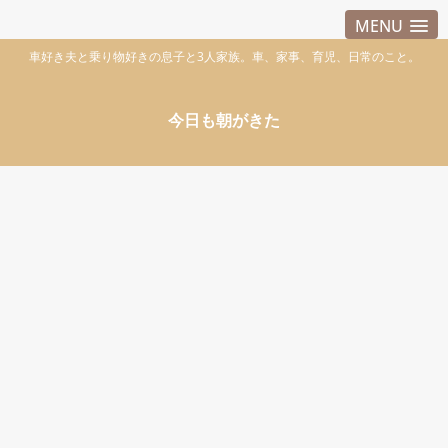
MENU
車好き夫と乗り物好きの息子と3人家族。車、家事、育児、日常のこと。
今日も朝がきた