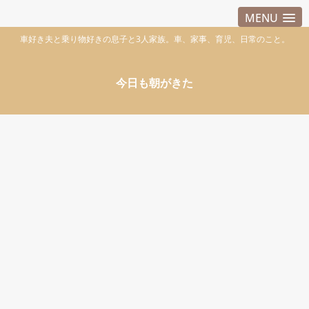
MENU
車好き夫と乗り物好きの息子と3人家族。車、家事、育児、日常のこと。
今日も朝がきた